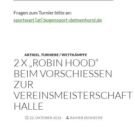
Fragen zum Turnier bitte an:
sportwart [at] bogensport-delmenhorst.de
ARTIKEL
,
TURNIERE / WETTKÄMPFE
2 X „ROBIN HOOD“
BEIM VORSCHIESSEN
ZUR
VEREINSMEISTERSCHAFT
HALLE
22. OKTOBER 2016
RAINER KENNECKE