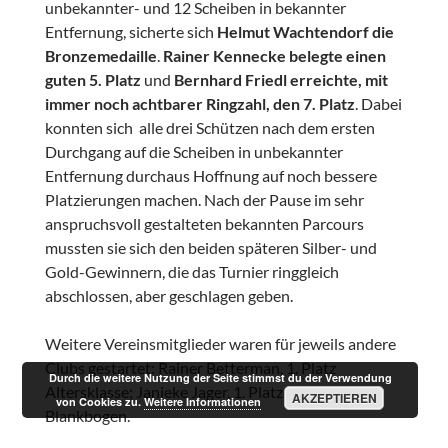
unbekannter- und 12 Scheiben in bekannter
Entfernung, sicherte sich
Helmut Wachtendorf die
Bronzemedaille
.
Rainer Kennecke belegte einen
guten 5. Platz
und
Bernhard Friedl erreichte, mit
immer noch achtbarer Ringzahl, den 7. Platz
. Dabei
konnten sich alle drei Schützen nach dem ersten
Durchgang auf die Scheiben in unbekannter
Entfernung durchaus Hoffnung auf noch bessere
Platzierungen machen. Nach der Pause im sehr
anspruchsvoll gestalteten bekannten Parcours
mussten sie sich den beiden späteren Silber- und
Gold-Gewinnern, die das Turnier ringgleich
abschlossen, aber geschlagen geben.
Weitere Vereinsmitglieder waren für jeweils andere
Clubs gestartet: Rainer Betterman, 1. Platz
Durch die weitere Nutzung der Seite stimmst du der Verwendung
Altersklasse; Janieke Jager, 1. Platz Damenklasse
AKZEPTIEREN
von Cookies zu.
Weitere Informationen
Blankbogen.