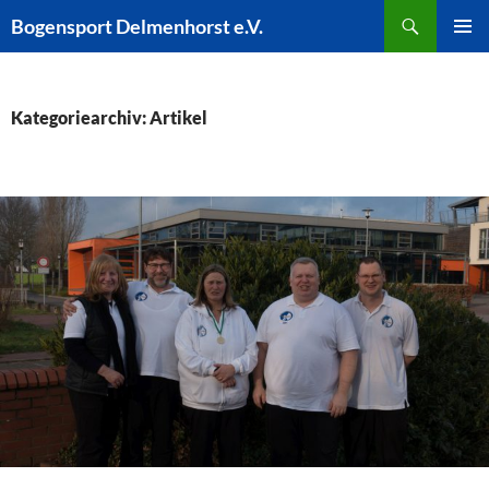
Zum
Suchen
Bogensport Delmenhorst e.V.
Inhalt
PRIMÄR
springen
MENÜ
Kategoriearchiv: Artikel