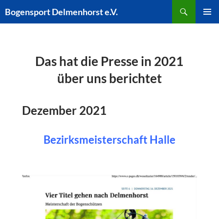
Zum
Suchen
Bogensport Delmenhorst e.V.
Inhalt
PRIMÄR
springen
MENÜ
Das hat die Presse in 2021
über uns berichtet
Dezember 2021
Bezirksmeisterschaft Halle