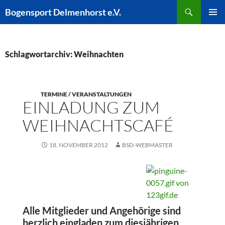
Zum
Suchen
Bogensport Delmenhorst e.V.
Inhalt
PRIMÄR
springen
MENÜ
Schlagwortarchiv: Weihnachten
TERMINE / VERANSTALTUNGEN
EINLADUNG ZUM
WEIHNACHTSCAFÉ
18. NOVEMBER 2012
BSD-WEBMASTER
Alle Mitglieder und Angehörige sind
herzlich eingladen zum diesjährigen