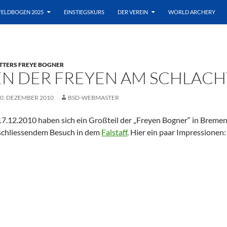
FELDBOGEN 2025
EINSTIEGSKURS
DER VEREIN
WORLD ARCHERY
TTERS FREYE BOGNER
EN DER FREYEN AM SCHLAC
0. DEZEMBER 2010
BSD-WEBMASTER
7.12.2010 haben sich ein Großteil der „Freyen Bogner“ in Bremen
schliessendem Besuch in dem
Falstaff
. Hier ein paar Impressionen: