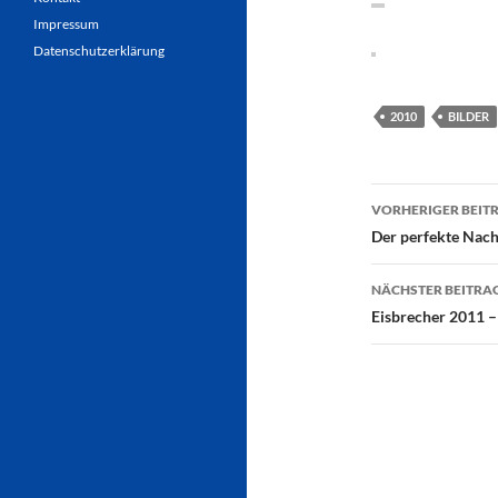
Impressum
Datenschutzerklärung
2010
BILDER
Beitragsn
VORHERIGER BEIT
Der perfekte Nach
NÄCHSTER BEITRA
Eisbrecher 2011 