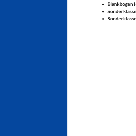
Blankbogen H
Sonderklass
Sonderklass