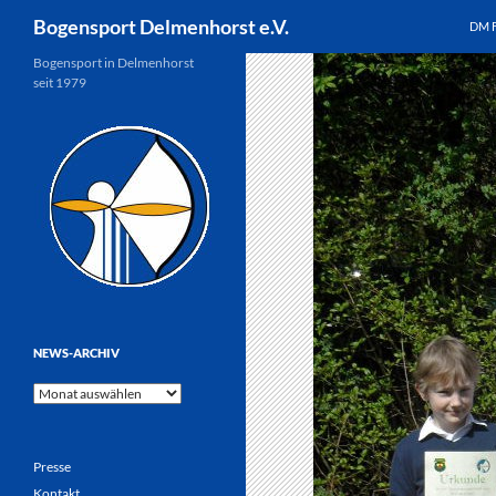
Suchen
Bogensport Delmenhorst e.V.
DM 
Zum
Bogensport in Delmenhorst
seit 1979
Inhalt
springen
NEWS-ARCHIV
News-
Archiv
Presse
Kontakt