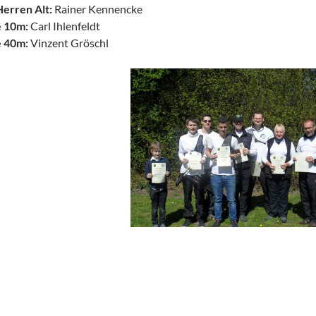
erren Alt:
Rainer Kennencke
e 10m:
Carl Ihlenfeldt
e 40m:
Vinzent Gröschl