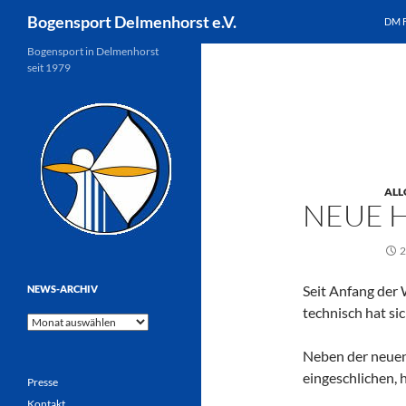
Suchen
Bogensport Delmenhorst e.V.
DM 
Zum
Bogensport in Delmenhorst
seit 1979
Inhalt
springen
ALL
NEUE 
2
Seit Anfang der
NEWS-ARCHIV
technisch hat sic
News-
Archiv
Neben der neuen 
eingeschlichen, 
Presse
Kontakt