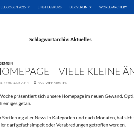
FELDBOGEN 2025
EINSTIEGSKURS
DER VEREIN
WORLD ARCHERY
Schlagwortarchiv: Aktuelles
GEMEIN
HOMEPAGE – VIELE KLEINE 
4. FEBRUAR 2011
BSD-WEBMASTER
 Woche präsentiert sich unsere Homepage im neuen Gewand. Optisc
h einiges getan.
Sortierung aller News in Kategorien und nach Monaten, hat sich f
hier darf gefachsimpelt oder Verabredungen getroffen werden.