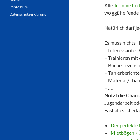
Alle
Termine find
Impressum
wo ggf. helfend
Datenschutzerklärung
Natürlich darf
je
Es muss nichts H
– Interessantes 
– Trainieren mit
– Bücherrezens
– Tunierberichte
– Material / -ba
– ….
Nutzt die Chanc
Jugendarbeit od
Fast alles ist er
Der perfekte 
Mietbögen » 