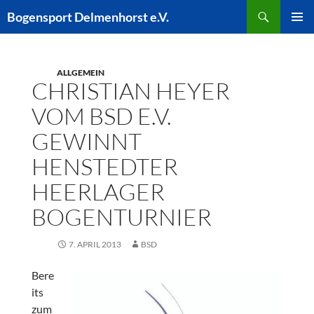
Zum
Suchen
Bogensport Delmenhorst e.V.
Inhalt
PRIMÄR
springen
MENÜ
ALLGEMEIN
CHRISTIAN HEYER
VOM BSD E.V.
GEWINNT
HENSTEDTER
HEERLAGER
BOGENTURNIER
7. APRIL 2013
BSD
Bere
its
zum