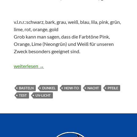
v.l.n.r.:schwarz, bark, grau, weiß, blau, lila, pink, grün,
lime, rot, orange, gold
Grob kann man sagen, dass die Farbtöne Pink,
Orange, Lime (Neongrün) und Weiß für unseren
Zweck besonders geeignet sind.
Der perfekte Nachtpfeil
weiterlesen
→
BASTELN
DUNKEL
HOW-TO
NACHT
PFEILE
TEST
UV-LICHT