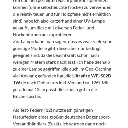
Um nun den perfekten Nachtpfeil konzipieren zu
können (ohne selbstleuchte Nocken zu verwenden,
die relativ teuer und für Holzpfeile nicht erhältlich
sind) habe ich also kurzerhand einer UV-Lampe
gekauft, um diese mit diversen Feder- und
Nockenfarben auszuprobieren.
Zur Lampe kann man sagen, dass es zwar viele sehr
günstige Modelle gibt, diese aber nur bedingt
geeignet sind, da die Leuchtkraft schon nach
wenigen Metern stark nachlässt. Ich habe deshalb
zu einer Lampe gegriffen, die auch im Geo-Caching
viel Anklang gefunden hat, die
Ultrafire WF-502B
1W
(je nach Dollarkurs inkl. Versand ca. 12€). Mit
gerademal 13cm passt diese auch gut in die
Köchertasche.
Als Test-Federn (12) nutzte ich günstigen
Naturfedern eines großen deutschen Bogensport-
Versandhändlers. Zusätzlich wurden dann noch