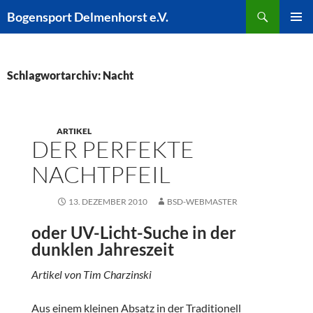
Zum
Suchen
Bogensport Delmenhorst e.V.
Inhalt
PRIMÄR
springen
MENÜ
Schlagwortarchiv: Nacht
ARTIKEL
DER PERFEKTE
NACHTPFEIL
13. DEZEMBER 2010
BSD-WEBMASTER
oder UV-Licht-Suche in der
dunklen Jahreszeit
Artikel von Tim Charzinski
Aus einem kleinen Absatz in der Traditionell