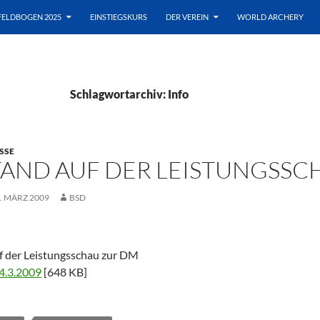
FELDBOGEN 2025
EINSTIEGSKURS
DER VEREIN
WORLD ARCHERY
Schlagwortarchiv: Info
SSE
TAND AUF DER LEISTUNGSSC
. MÄRZ 2009
BSD
uf der Leistungsschau zur DM
4.3.2009
[648 KB]