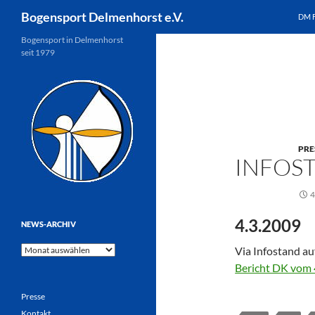
Suchen
Bogensport Delmenhorst e.V.
DM 
Zum
Bogensport in Delmenhorst
seit 1979
Inhalt
springen
PRE
INFOS
4
4.3.2009
NEWS-ARCHIV
News-
Via Infostand a
Archiv
Bericht DK vom 
Presse
Kontakt