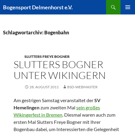
Zum
Suchen
Bogensport Delmenhorst e.V.
Inhalt
PRIMÄR
springen
MENÜ
Schlagwortarchiv: Bogenbahn
SLUTTERS FREYE BOGNER
SLUTTERS BOGNER
UNTER WIKINGERN
28. AUGUST 2011
BSD-WEBMASTER
Am gestrigen Samstag veranstaltet der
SV
Hemelingen
zum zweiten Mal
sein großes
Wikingerfest in Bremen
. Diesmal waren auch zum
ersten Mal Slutters Freye Bogner mit Ihrer
Bogenbau dabei, um Interessierten die Gelegenheit