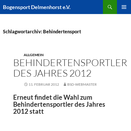
Zum
Suchen
Bogensport Delmenhorst e.V.
Inhalt
PRIMÄR
springen
MENÜ
Schlagwortarchiv: Behindertensport
ALLGEMEIN
BEHINDERTENSPORTLER
DES JAHRES 2012
11. FEBRUAR 2012
BSD-WEBMASTER
Erneut findet die Wahl zum
Behindertensportler des Jahres
2012 statt