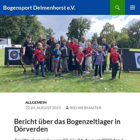
Zum
Suchen
Bogensport Delmenhorst e.V.
Inhalt
PRIMÄR
springen
MENÜ
ALLGEMEIN
24. AUGUST 2025
BSD-WEBMASTER
Bericht über das Bogenzeltlager in
Dörverden