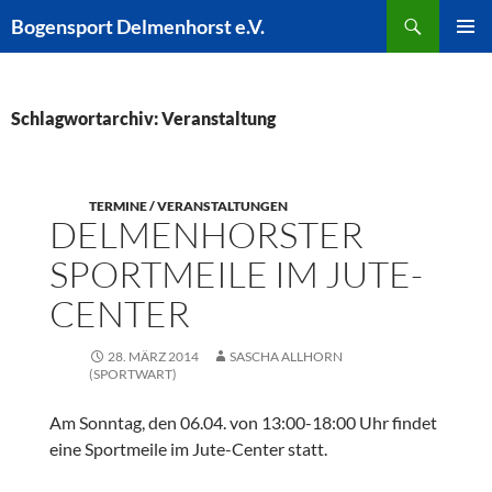
Zum
Suchen
Bogensport Delmenhorst e.V.
Inhalt
PRIMÄR
springen
MENÜ
Schlagwortarchiv: Veranstaltung
TERMINE / VERANSTALTUNGEN
DELMENHORSTER
SPORTMEILE IM JUTE-
CENTER
28. MÄRZ 2014
SASCHA ALLHORN
(SPORTWART)
Am Sonntag, den 06.04. von 13:00-18:00 Uhr findet
eine Sportmeile im Jute-Center statt.