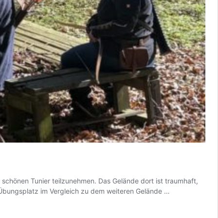
 schönen Tunier teilzunehmen. Das Gelände dort ist traumhaft,
Safari-
 Übungsplatz im Vergleich zu dem weiteren Gelände …
Turnier
2025