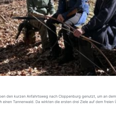
s haben den kurzen Anfahrtsweg nach Cloppenburg genutzt, um an dem
inen Tannenwald. Da wirkten die ersten drei Ziele auf dem freien